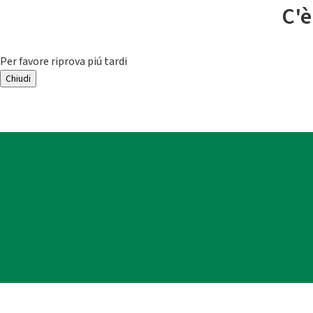
C'è
Per favore riprova piú tardi
Chiudi