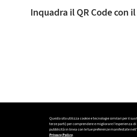
Inquadra il QR Code con i
Questo sito utilizza cookie e tecnologie similari per il suo
terze parti) per comprendere e migliorare l’esperienza di n
pubblicità in linea con le tue preferenze manifestate nell
Privacy Policy
.