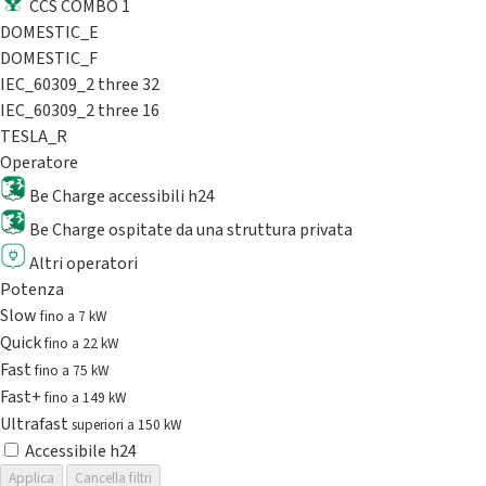
CCS COMBO 1
DOMESTIC_E
DOMESTIC_F
IEC_60309_2 three 32
IEC_60309_2 three 16
TESLA_R
Operatore
Be Charge accessibili h24
Be Charge ospitate da una struttura privata
Altri operatori
Potenza
Slow
fino a 7 kW
Quick
fino a 22 kW
Fast
fino a 75 kW
Fast+
fino a 149 kW
Ultrafast
superiori a 150 kW
Accessibile h24
Applica
Cancella filtri