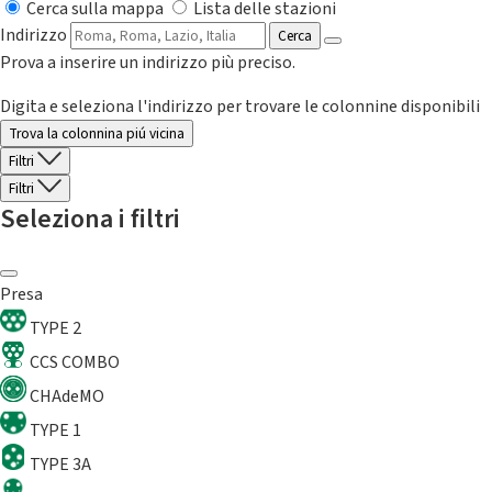
Cerca sulla mappa
Lista delle stazioni
Indirizzo
Cerca
Prova a inserire un indirizzo più preciso.
Digita e seleziona l'indirizzo per trovare le colonnine disponibili
Trova la colonnina piú vicina
Filtri
Filtri
Seleziona i filtri
Presa
TYPE 2
CCS COMBO
CHAdeMO
TYPE 1
TYPE 3A