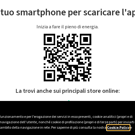
l tuo smartphone per scaricare l'
Inizia a fare il pieno di energia.
La trovi anche sui principali store online:
 funzionamento e per l’erogazione dei servizi in esso presenti, cookie analitici (propri e di
avigazione dell’utente, nonché cookie di profilazione (propri e di terze parti) per inviarti
’ambito della navigazione in rete. Per saperne di più consulta la nostra
Cookie Policy
e