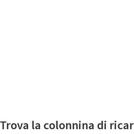
Il
Mappa colonnine di ricarica auto elettriche
Trova la colonnina di ricar