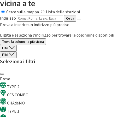
vicina a te
Cerca sulla mappa
Lista delle stazioni
Indirizzo
Cerca
Prova a inserire un indirizzo più preciso.
Digita e seleziona l'indirizzo per trovare le colonnine disponibili
Trova la colonnina piú vicina
Filtri
Filtri
Seleziona i filtri
Presa
TYPE 2
CCS COMBO
CHAdeMO
TYPE 1