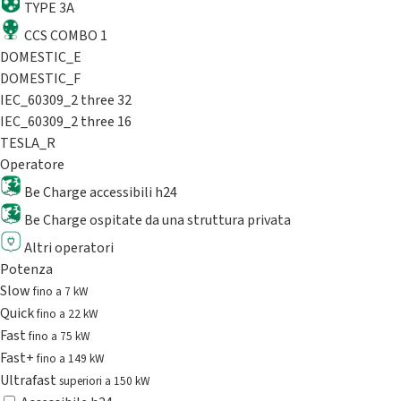
TYPE 3A
CCS COMBO 1
DOMESTIC_E
DOMESTIC_F
IEC_60309_2 three 32
IEC_60309_2 three 16
TESLA_R
Operatore
Be Charge accessibili h24
Be Charge ospitate da una struttura privata
Altri operatori
Potenza
Slow
fino a 7 kW
Quick
fino a 22 kW
Fast
fino a 75 kW
Fast+
fino a 149 kW
Ultrafast
superiori a 150 kW