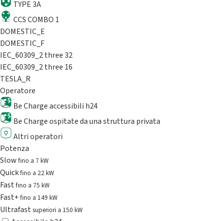
TYPE 3A
CCS COMBO 1
DOMESTIC_E
DOMESTIC_F
IEC_60309_2 three 32
IEC_60309_2 three 16
TESLA_R
Operatore
Be Charge accessibili h24
Be Charge ospitate da una struttura privata
Altri operatori
Potenza
Slow
fino a 7 kW
Quick
fino a 22 kW
Fast
fino a 75 kW
Fast+
fino a 149 kW
Ultrafast
superiori a 150 kW