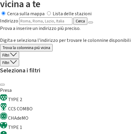
vicina a te
Cerca sulla mappa
Lista delle stazioni
Indirizzo
Cerca
Prova a inserire un indirizzo più preciso.
Digita e seleziona l'indirizzo per trovare le colonnine disponibili
Trova la colonnina piú vicina
Filtri
Filtri
Seleziona i filtri
Presa
TYPE 2
CCS COMBO
CHAdeMO
TYPE 1