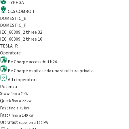
TYPE 3A
CCS COMBO 1
DOMESTIC_E
DOMESTIC_F
IEC_60309_2 three 32
IEC_60309_2 three 16
TESLA_R
Operatore
Be Charge accessibili h24
Be Charge ospitate da una struttura privata
Altri operatori
Potenza
Slow
fino a 7 kW
Quick
fino a 22 kW
Fast
fino a 75 kW
Fast+
fino a 149 kW
Ultrafast
superiori a 150 kW