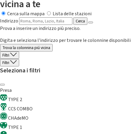
vicina a te
Cerca sulla mappa
Lista delle stazioni
Indirizzo
Cerca
Prova a inserire un indirizzo più preciso.
Digita e seleziona l'indirizzo per trovare le colonnine disponibili
Trova la colonnina piú vicina
Filtri
Filtri
Seleziona i filtri
Presa
TYPE 2
CCS COMBO
CHAdeMO
TYPE 1