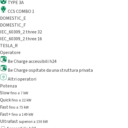
TYPE 3A
CCS COMBO 1
DOMESTIC_E
DOMESTIC_F
IEC_60309_2 three 32
IEC_60309_2 three 16
TESLA_R
Operatore
Be Charge accessibili h24
Be Charge ospitate da una struttura privata
Altri operatori
Potenza
Slow
fino a 7 kW
Quick
fino a 22 kW
Fast
fino a 75 kW
Fast+
fino a 149 kW
Ultrafast
superiori a 150 kW