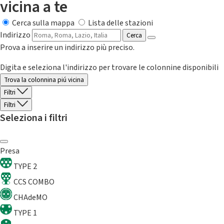
vicina a te
Cerca sulla mappa
Lista delle stazioni
Indirizzo
Cerca
Prova a inserire un indirizzo più preciso.
Digita e seleziona l'indirizzo per trovare le colonnine disponibili
Trova la colonnina piú vicina
Filtri
Filtri
Seleziona i filtri
Presa
TYPE 2
CCS COMBO
CHAdeMO
TYPE 1