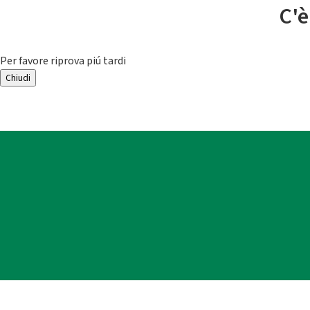
C'è
Per favore riprova piú tardi
Chiudi