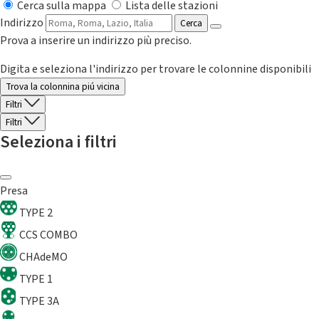
Cerca sulla mappa
Lista delle stazioni
Indirizzo
Cerca
Prova a inserire un indirizzo più preciso.
Digita e seleziona l'indirizzo per trovare le colonnine disponibili
Trova la colonnina piú vicina
Filtri
Filtri
Seleziona i filtri
Presa
TYPE 2
CCS COMBO
CHAdeMO
TYPE 1
TYPE 3A