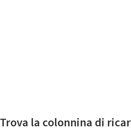
Il
Mappa colonnine di ricarica auto elettriche
Trova la colonnina di ricar