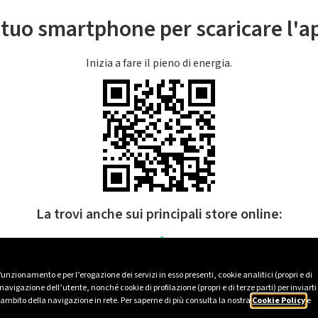
l tuo smartphone per scaricare l'
Inizia a fare il pieno di energia.
La trovi anche sui principali store online:
 funzionamento e per l’erogazione dei servizi in esso presenti, cookie analitici (propri e di
avigazione dell’utente, nonché cookie di profilazione (propri e di terze parti) per inviarti
’ambito della navigazione in rete. Per saperne di più consulta la nostra
Cookie Policy
e