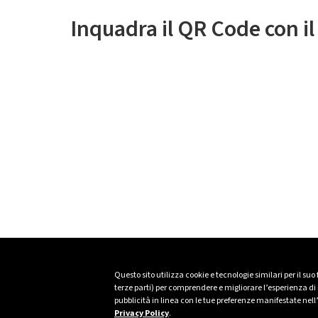
Inquadra il QR Code con i
Questo sito utilizza cookie e tecnologie similari per il suo
terze parti) per comprendere e migliorare l’esperienza di n
pubblicità in linea con le tue preferenze manifestate nell
Privacy Policy
.