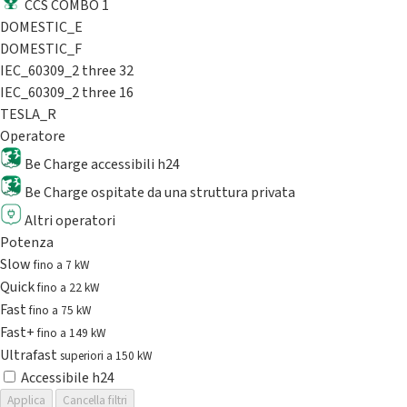
CCS COMBO 1
DOMESTIC_E
DOMESTIC_F
IEC_60309_2 three 32
IEC_60309_2 three 16
TESLA_R
Operatore
Be Charge accessibili h24
Be Charge ospitate da una struttura privata
Altri operatori
Potenza
Slow
fino a 7 kW
Quick
fino a 22 kW
Fast
fino a 75 kW
Fast+
fino a 149 kW
Ultrafast
superiori a 150 kW
Accessibile h24
Applica
Cancella filtri