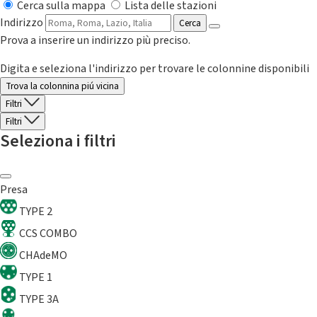
Cerca sulla mappa
Lista delle stazioni
Indirizzo
Cerca
Prova a inserire un indirizzo più preciso.
Digita e seleziona l'indirizzo per trovare le colonnine disponibili
Trova la colonnina piú vicina
Filtri
Filtri
Seleziona i filtri
Presa
TYPE 2
CCS COMBO
CHAdeMO
TYPE 1
TYPE 3A