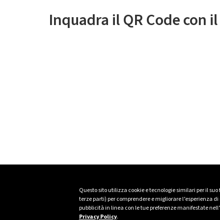
Inquadra il QR Code con i
Questo sito utilizza cookie e tecnologie similari per il suo
terze parti) per comprendere e migliorare l’esperienza di n
pubblicità in linea con le tue preferenze manifestate nell
Privacy Policy
.