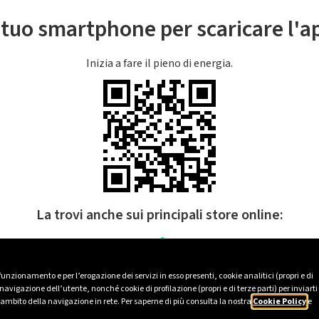
l tuo smartphone per scaricare l'
Inizia a fare il pieno di energia.
La trovi anche sui principali store online:
 funzionamento e per l’erogazione dei servizi in esso presenti, cookie analitici (propri e di
avigazione dell’utente, nonché cookie di profilazione (propri e di terze parti) per inviarti
’ambito della navigazione in rete. Per saperne di più consulta la nostra
Cookie Policy
e