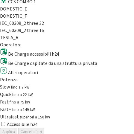
CCS COMBO 1
DOMESTIC_E
DOMESTIC_F
IEC_60309_2 three 32
IEC_60309_2 three 16
TESLA_R
Operatore
Be Charge accessibili h24
Be Charge ospitate da una struttura privata
Altri operatori
Potenza
Slow
fino a 7 kW
Quick
fino a 22 kW
Fast
fino a 75 kW
Fast+
fino a 149 kW
Ultrafast
superiori a 150 kW
Accessibile h24
Applica
Cancella filtri