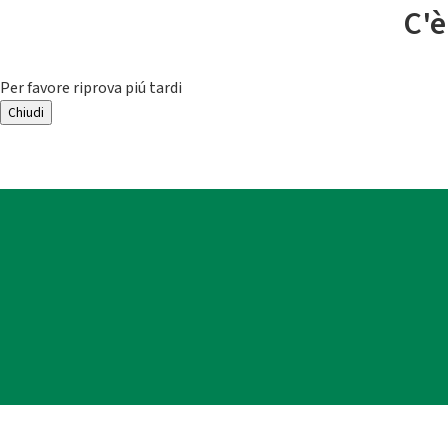
C'è
Per favore riprova piú tardi
Chiudi