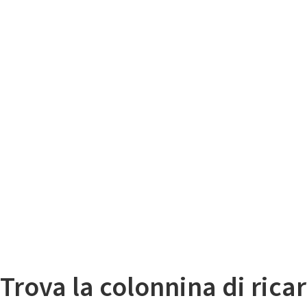
Il
Mappa colonnine di ricarica auto elettriche
Trova la colonnina di ricar