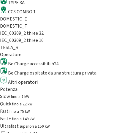
TYPE 3A
CCS COMBO 1
DOMESTIC_E
DOMESTIC_F
IEC_60309_2 three 32
IEC_60309_2 three 16
TESLA_R
Operatore
Be Charge accessibili h24
Be Charge ospitate da una struttura privata
Altri operatori
Potenza
Slow
fino a 7 kW
Quick
fino a 22 kW
Fast
fino a 75 kW
Fast+
fino a 149 kW
Ultrafast
superiori a 150 kW