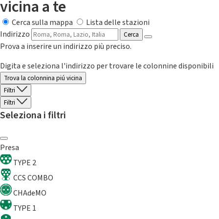
vicina a te
Cerca sulla mappa
Lista delle stazioni
Indirizzo
Cerca
Prova a inserire un indirizzo più preciso.
Digita e seleziona l'indirizzo per trovare le colonnine disponibili
Trova la colonnina piú vicina
Filtri
Filtri
Seleziona i filtri
Presa
TYPE 2
CCS COMBO
CHAdeMO
TYPE 1