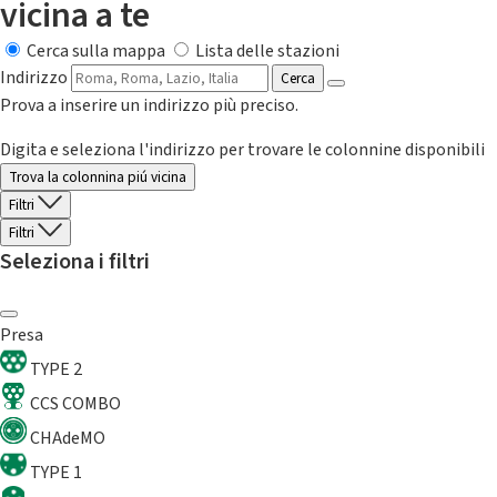
vicina a te
Cerca sulla mappa
Lista delle stazioni
Indirizzo
Cerca
Prova a inserire un indirizzo più preciso.
Digita e seleziona l'indirizzo per trovare le colonnine disponibili
Trova la colonnina piú vicina
Filtri
Filtri
Seleziona i filtri
Presa
TYPE 2
CCS COMBO
CHAdeMO
TYPE 1