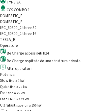
TYPE 3A
CCS COMBO 1
DOMESTIC_E
DOMESTIC_F
IEC_60309_2 three 32
IEC_60309_2 three 16
TESLA_R
Operatore
Be Charge accessibili h24
Be Charge ospitate da una struttura privata
Altri operatori
Potenza
Slow
fino a 7 kW
Quick
fino a 22 kW
Fast
fino a 75 kW
Fast+
fino a 149 kW
Ultrafast
superiori a 150 kW