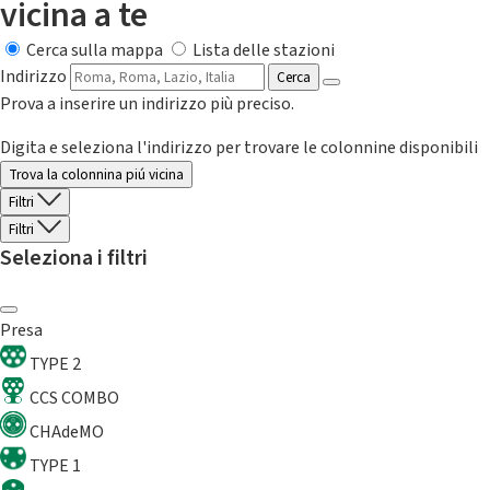
vicina a te
Cerca sulla mappa
Lista delle stazioni
Indirizzo
Cerca
Prova a inserire un indirizzo più preciso.
Digita e seleziona l'indirizzo per trovare le colonnine disponibili
Trova la colonnina piú vicina
Filtri
Filtri
Seleziona i filtri
Presa
TYPE 2
CCS COMBO
CHAdeMO
TYPE 1