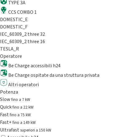
TYPE 3A
CCS COMBO 1
DOMESTIC_E
DOMESTIC_F
IEC_60309_2 three 32
IEC_60309_2 three 16
TESLA_R
Operatore
Be Charge accessibili h24
Be Charge ospitate da una struttura privata
Altri operatori
Potenza
Slow
fino a 7 kW
Quick
fino a 22 kW
Fast
fino a 75 kW
Fast+
fino a 149 kW
Ultrafast
superiori a 150 kW