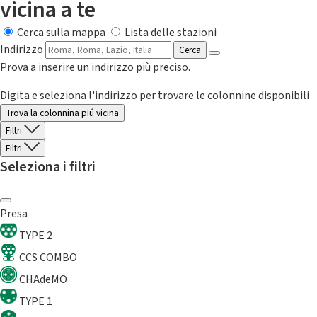
vicina a te
Cerca sulla mappa
Lista delle stazioni
Indirizzo
Cerca
Prova a inserire un indirizzo più preciso.
Digita e seleziona l'indirizzo per trovare le colonnine disponibili
Trova la colonnina piú vicina
Filtri
Filtri
Seleziona i filtri
Presa
TYPE 2
CCS COMBO
CHAdeMO
TYPE 1