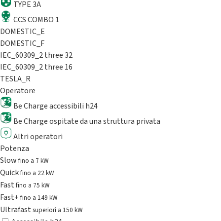
TYPE 3A
CCS COMBO 1
DOMESTIC_E
DOMESTIC_F
IEC_60309_2 three 32
IEC_60309_2 three 16
TESLA_R
Operatore
Be Charge accessibili h24
Be Charge ospitate da una struttura privata
Altri operatori
Potenza
Slow
fino a 7 kW
Quick
fino a 22 kW
Fast
fino a 75 kW
Fast+
fino a 149 kW
Ultrafast
superiori a 150 kW