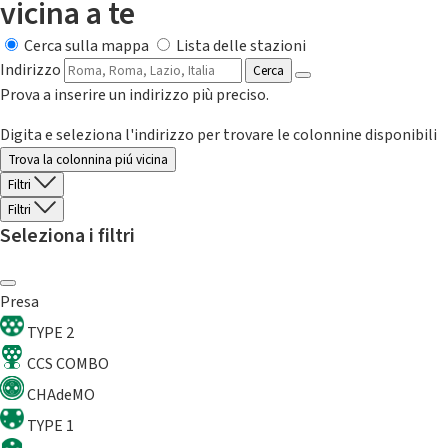
vicina a te
Cerca sulla mappa
Lista delle stazioni
Indirizzo
Cerca
Prova a inserire un indirizzo più preciso.
Digita e seleziona l'indirizzo per trovare le colonnine disponibili
Trova la colonnina piú vicina
Filtri
Filtri
Seleziona i filtri
Presa
TYPE 2
CCS COMBO
CHAdeMO
TYPE 1