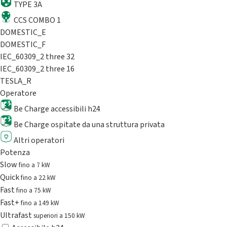
TYPE 3A
CCS COMBO 1
DOMESTIC_E
DOMESTIC_F
IEC_60309_2 three 32
IEC_60309_2 three 16
TESLA_R
Operatore
Be Charge accessibili h24
Be Charge ospitate da una struttura privata
Altri operatori
Potenza
Slow
fino a 7 kW
Quick
fino a 22 kW
Fast
fino a 75 kW
Fast+
fino a 149 kW
Ultrafast
superiori a 150 kW