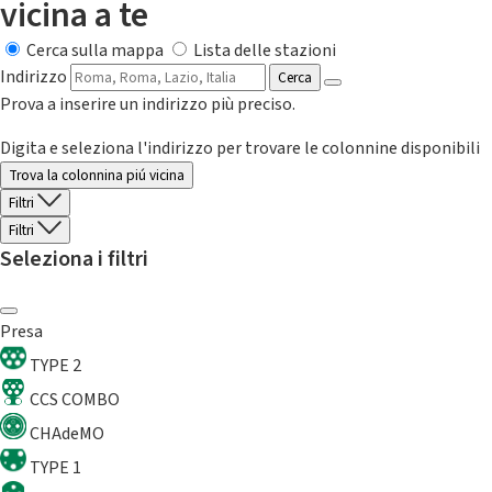
vicina a te
Cerca sulla mappa
Lista delle stazioni
Indirizzo
Cerca
Prova a inserire un indirizzo più preciso.
Digita e seleziona l'indirizzo per trovare le colonnine disponibili
Trova la colonnina piú vicina
Filtri
Filtri
Seleziona i filtri
Presa
TYPE 2
CCS COMBO
CHAdeMO
TYPE 1