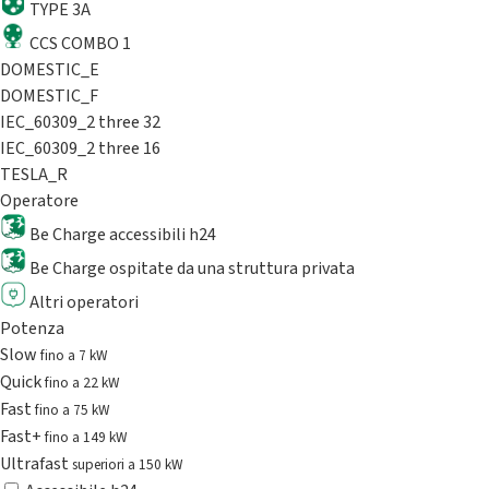
TYPE 3A
CCS COMBO 1
DOMESTIC_E
DOMESTIC_F
IEC_60309_2 three 32
IEC_60309_2 three 16
TESLA_R
Operatore
Be Charge accessibili h24
Be Charge ospitate da una struttura privata
Altri operatori
Potenza
Slow
fino a 7 kW
Quick
fino a 22 kW
Fast
fino a 75 kW
Fast+
fino a 149 kW
Ultrafast
superiori a 150 kW