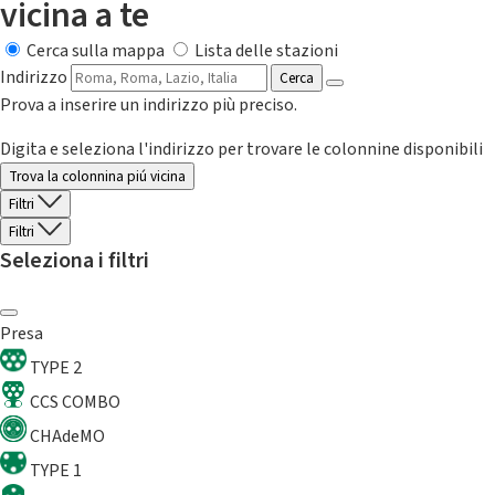
vicina a te
Cerca sulla mappa
Lista delle stazioni
Indirizzo
Cerca
Prova a inserire un indirizzo più preciso.
Digita e seleziona l'indirizzo per trovare le colonnine disponibili
Trova la colonnina piú vicina
Filtri
Filtri
Seleziona i filtri
Presa
TYPE 2
CCS COMBO
CHAdeMO
TYPE 1