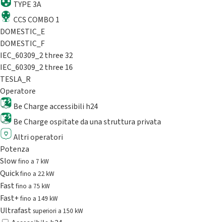
TYPE 3A
CCS COMBO 1
DOMESTIC_E
DOMESTIC_F
IEC_60309_2 three 32
IEC_60309_2 three 16
TESLA_R
Operatore
Be Charge accessibili h24
Be Charge ospitate da una struttura privata
Altri operatori
Potenza
Slow
fino a 7 kW
Quick
fino a 22 kW
Fast
fino a 75 kW
Fast+
fino a 149 kW
Ultrafast
superiori a 150 kW