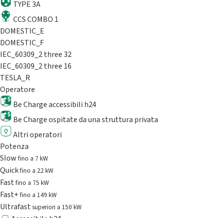
TYPE 3A
CCS COMBO 1
DOMESTIC_E
DOMESTIC_F
IEC_60309_2 three 32
IEC_60309_2 three 16
TESLA_R
Operatore
Be Charge accessibili h24
Be Charge ospitate da una struttura privata
Altri operatori
Potenza
Slow
fino a 7 kW
Quick
fino a 22 kW
Fast
fino a 75 kW
Fast+
fino a 149 kW
Ultrafast
superiori a 150 kW