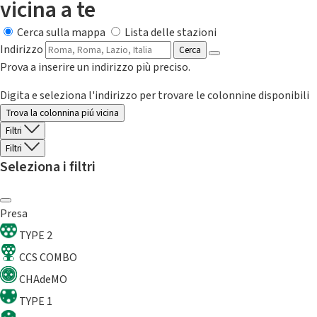
vicina a te
Cerca sulla mappa
Lista delle stazioni
Indirizzo
Cerca
Prova a inserire un indirizzo più preciso.
Digita e seleziona l'indirizzo per trovare le colonnine disponibili
Trova la colonnina piú vicina
Filtri
Filtri
Seleziona i filtri
Presa
TYPE 2
CCS COMBO
CHAdeMO
TYPE 1