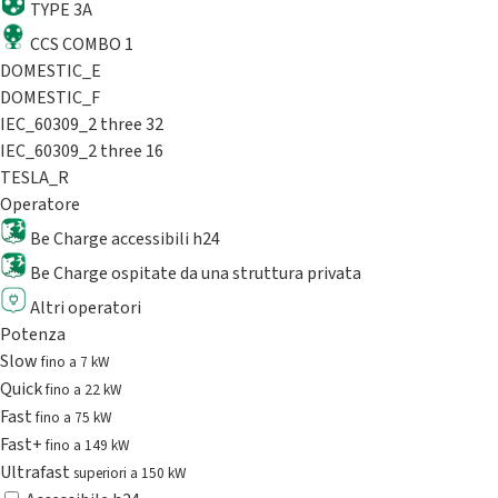
TYPE 3A
CCS COMBO 1
DOMESTIC_E
DOMESTIC_F
IEC_60309_2 three 32
IEC_60309_2 three 16
TESLA_R
Operatore
Be Charge accessibili h24
Be Charge ospitate da una struttura privata
Altri operatori
Potenza
Slow
fino a 7 kW
Quick
fino a 22 kW
Fast
fino a 75 kW
Fast+
fino a 149 kW
Ultrafast
superiori a 150 kW