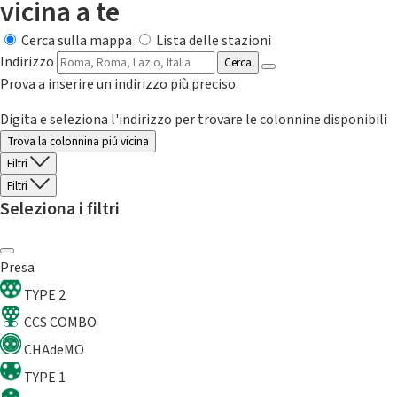
vicina a te
Cerca sulla mappa
Lista delle stazioni
Indirizzo
Cerca
Prova a inserire un indirizzo più preciso.
Digita e seleziona l'indirizzo per trovare le colonnine disponibili
Trova la colonnina piú vicina
Filtri
Filtri
Seleziona i filtri
Presa
TYPE 2
CCS COMBO
CHAdeMO
TYPE 1