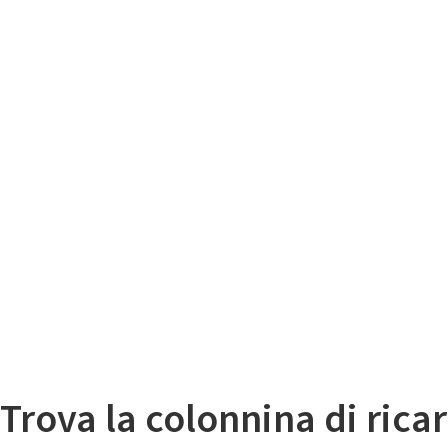
Il
Mappa colonnine di ricarica auto elettriche
Trova la colonnina di ricar