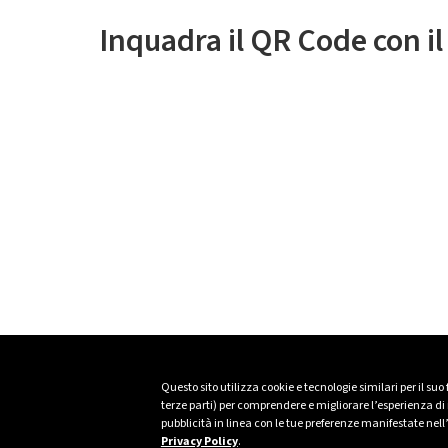
Inquadra il QR Code con i
Questo sito utilizza cookie e tecnologie similari per il suo
terze parti) per comprendere e migliorare l’esperienza di n
pubblicità in linea con le tue preferenze manifestate nell
Privacy Policy
.