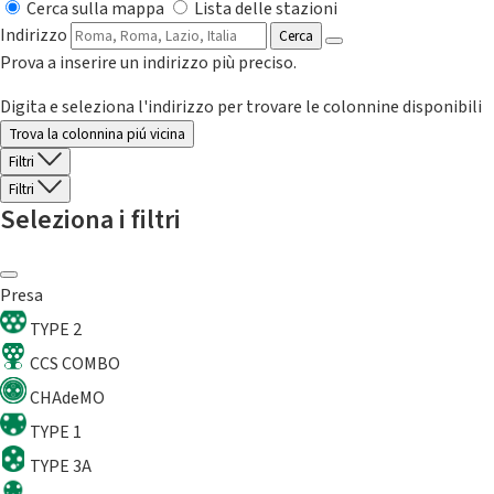
Cerca sulla mappa
Lista delle stazioni
Indirizzo
Cerca
Prova a inserire un indirizzo più preciso.
Digita e seleziona l'indirizzo per trovare le colonnine disponibili
Trova la colonnina piú vicina
Filtri
Filtri
Seleziona i filtri
Presa
TYPE 2
CCS COMBO
CHAdeMO
TYPE 1
TYPE 3A