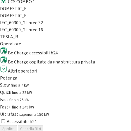
CCS COMBO 1
DOMESTIC_E
DOMESTIC_F
IEC_60309_2 three 32
IEC_60309_2 three 16
TESLA_R
Operatore
Be Charge accessibili h24
Be Charge ospitate da una struttura privata
Altri operatori
Potenza
Slow
fino a 7 kW
Quick
fino a 22 kW
Fast
fino a 75 kW
Fast+
fino a 149 kW
Ultrafast
superiori a 150 kW
Accessibile h24
Applica
Cancella filtri