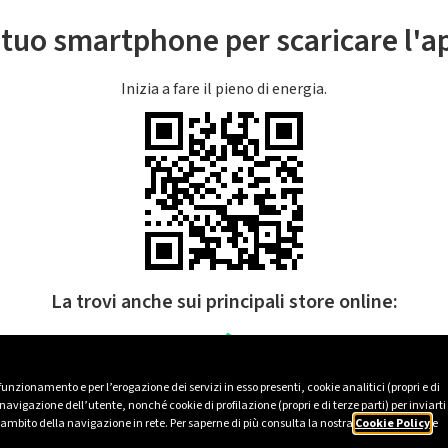
l tuo smartphone per scaricare l'
Inizia a fare il pieno di energia.
La trovi anche sui principali store online:
 funzionamento e per l’erogazione dei servizi in esso presenti, cookie analitici (propri e di
avigazione dell’utente, nonché cookie di profilazione (propri e di terze parti) per inviarti
’ambito della navigazione in rete. Per saperne di più consulta la nostra
Cookie Policy
e