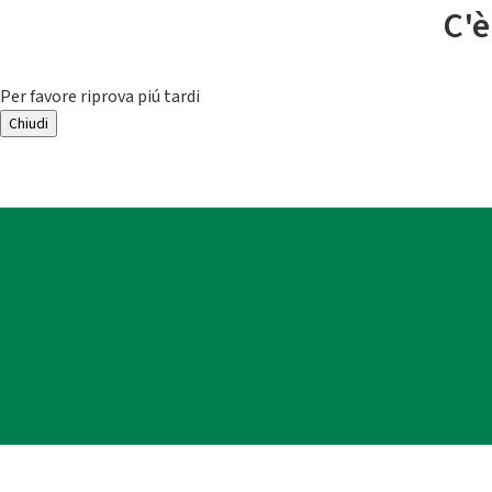
C'è
Per favore riprova piú tardi
Chiudi