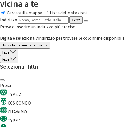
vicina a te
Cerca sulla mappa
Lista delle stazioni
Indirizzo
Cerca
Prova a inserire un indirizzo più preciso.
Digita e seleziona l'indirizzo per trovare le colonnine disponibili
Trova la colonnina piú vicina
Filtri
Filtri
Seleziona i filtri
Presa
TYPE 2
CCS COMBO
CHAdeMO
TYPE 1