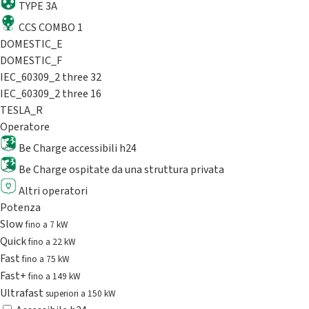
TYPE 3A
CCS COMBO 1
DOMESTIC_E
DOMESTIC_F
IEC_60309_2 three 32
IEC_60309_2 three 16
TESLA_R
Operatore
Be Charge accessibili h24
Be Charge ospitate da una struttura privata
Altri operatori
Potenza
Slow
fino a 7 kW
Quick
fino a 22 kW
Fast
fino a 75 kW
Fast+
fino a 149 kW
Ultrafast
superiori a 150 kW