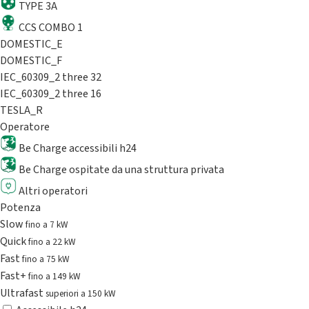
TYPE 3A
CCS COMBO 1
DOMESTIC_E
DOMESTIC_F
IEC_60309_2 three 32
IEC_60309_2 three 16
TESLA_R
Operatore
Be Charge accessibili h24
Be Charge ospitate da una struttura privata
Altri operatori
Potenza
Slow
fino a 7 kW
Quick
fino a 22 kW
Fast
fino a 75 kW
Fast+
fino a 149 kW
Ultrafast
superiori a 150 kW