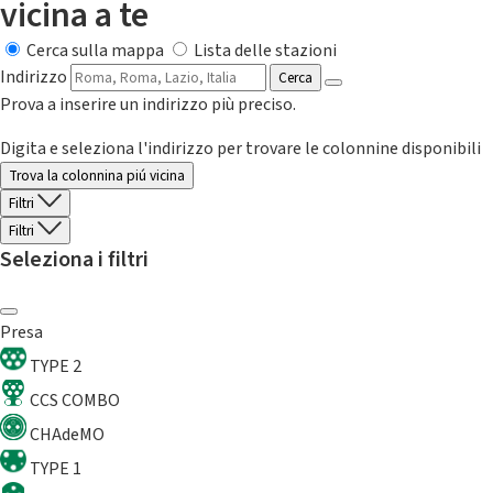
vicina a te
Cerca sulla mappa
Lista delle stazioni
Indirizzo
Cerca
Prova a inserire un indirizzo più preciso.
Digita e seleziona l'indirizzo per trovare le colonnine disponibili
Trova la colonnina piú vicina
Filtri
Filtri
Seleziona i filtri
Presa
TYPE 2
CCS COMBO
CHAdeMO
TYPE 1