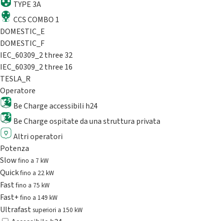
TYPE 3A
CCS COMBO 1
DOMESTIC_E
DOMESTIC_F
IEC_60309_2 three 32
IEC_60309_2 three 16
TESLA_R
Operatore
Be Charge accessibili h24
Be Charge ospitate da una struttura privata
Altri operatori
Potenza
Slow
fino a 7 kW
Quick
fino a 22 kW
Fast
fino a 75 kW
Fast+
fino a 149 kW
Ultrafast
superiori a 150 kW