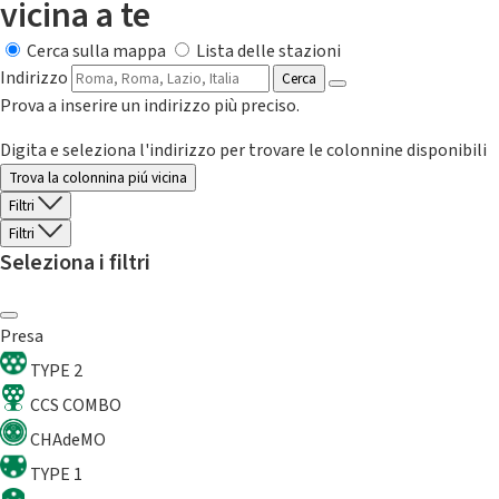
vicina a te
Cerca sulla mappa
Lista delle stazioni
Indirizzo
Cerca
Prova a inserire un indirizzo più preciso.
Digita e seleziona l'indirizzo per trovare le colonnine disponibili
Trova la colonnina piú vicina
Filtri
Filtri
Seleziona i filtri
Presa
TYPE 2
CCS COMBO
CHAdeMO
TYPE 1