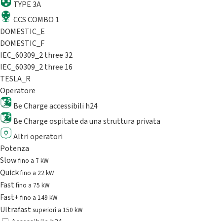
TYPE 3A
CCS COMBO 1
DOMESTIC_E
DOMESTIC_F
IEC_60309_2 three 32
IEC_60309_2 three 16
TESLA_R
Operatore
Be Charge accessibili h24
Be Charge ospitate da una struttura privata
Altri operatori
Potenza
Slow
fino a 7 kW
Quick
fino a 22 kW
Fast
fino a 75 kW
Fast+
fino a 149 kW
Ultrafast
superiori a 150 kW