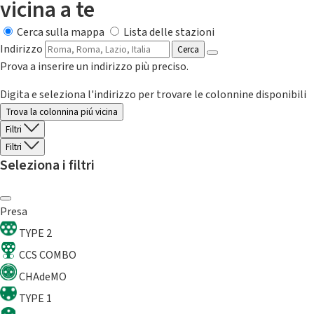
vicina a te
Cerca sulla mappa
Lista delle stazioni
Indirizzo
Cerca
Prova a inserire un indirizzo più preciso.
Digita e seleziona l'indirizzo per trovare le colonnine disponibili
Trova la colonnina piú vicina
Filtri
Filtri
Seleziona i filtri
Presa
TYPE 2
CCS COMBO
CHAdeMO
TYPE 1