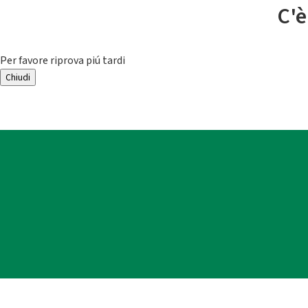
C'è
Per favore riprova piú tardi
Chiudi