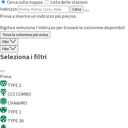
Cerca sulla mappa
Lista delle stazioni
Indirizzo
Cerca
Prova a inserire un indirizzo più preciso.
Digita e seleziona l'indirizzo per trovare le colonnine disponibili
Trova la colonnina piú vicina
Filtri
Filtri
Seleziona i filtri
Presa
TYPE 2
CCS COMBO
CHAdeMO
TYPE 1
TYPE 3A