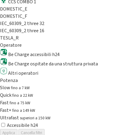
CCS COMBO 1
DOMESTIC_E
DOMESTIC_F
IEC_60309_2 three 32
IEC_60309_2 three 16
TESLA_R
Operatore
Be Charge accessibili h24
Be Charge ospitate da una struttura privata
Altri operatori
Potenza
Slow
fino a 7 kW
Quick
fino a 22 kW
Fast
fino a 75 kW
Fast+
fino a 149 kW
Ultrafast
superiori a 150 kW
Accessibile h24
Applica
Cancella filtri