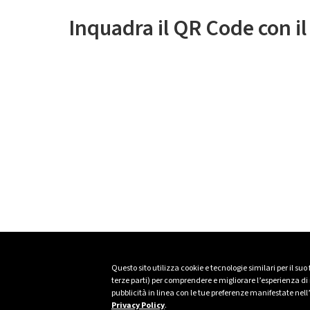
Inquadra il QR Code con i
Questo sito utilizza cookie e tecnologie similari per il suo
terze parti) per comprendere e migliorare l’esperienza di n
pubblicità in linea con le tue preferenze manifestate nell
Privacy Policy
.