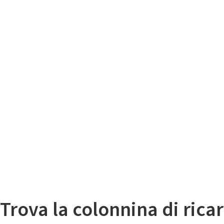
Il
Mappa colonnine di ricarica auto elettriche
Trova la colonnina di ricar