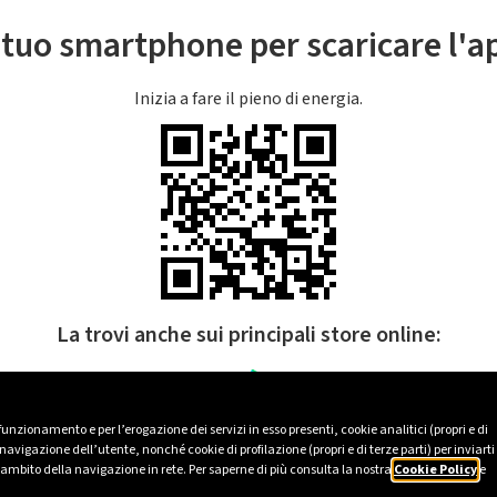
l tuo smartphone per scaricare l'
Inizia a fare il pieno di energia.
La trovi anche sui principali store online:
 funzionamento e per l’erogazione dei servizi in esso presenti, cookie analitici (propri e di
avigazione dell’utente, nonché cookie di profilazione (propri e di terze parti) per inviarti
’ambito della navigazione in rete. Per saperne di più consulta la nostra
Cookie Policy
e