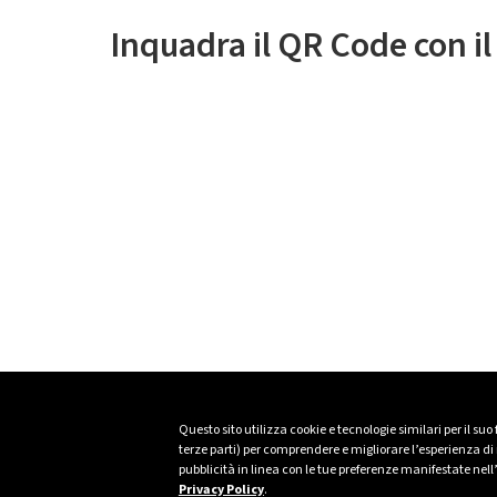
Inquadra il QR Code con i
Questo sito utilizza cookie e tecnologie similari per il suo
terze parti) per comprendere e migliorare l’esperienza di n
pubblicità in linea con le tue preferenze manifestate nell
Privacy Policy
.