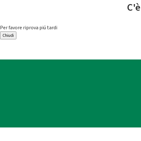
C'è
Per favore riprova piú tardi
Chiudi