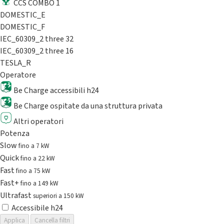
CCS COMBO 1
DOMESTIC_E
DOMESTIC_F
IEC_60309_2 three 32
IEC_60309_2 three 16
TESLA_R
Operatore
Be Charge accessibili h24
Be Charge ospitate da una struttura privata
Altri operatori
Potenza
Slow
fino a 7 kW
Quick
fino a 22 kW
Fast
fino a 75 kW
Fast+
fino a 149 kW
Ultrafast
superiori a 150 kW
Accessibile h24
Applica
Cancella filtri