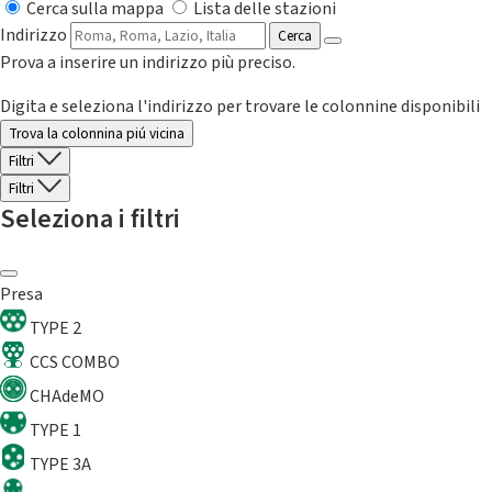
Cerca sulla mappa
Lista delle stazioni
Indirizzo
Cerca
Prova a inserire un indirizzo più preciso.
Digita e seleziona l'indirizzo per trovare le colonnine disponibili
Trova la colonnina piú vicina
Filtri
Filtri
Seleziona i filtri
Presa
TYPE 2
CCS COMBO
CHAdeMO
TYPE 1
TYPE 3A