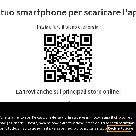
l tuo smartphone per scaricare l'
Inizia a fare il pieno di energia.
La trovi anche sui principali store online:
 funzionamento e per l’erogazione dei servizi in esso presenti, cookie analitici (propri e di
avigazione dell’utente, nonché cookie di profilazione (propri e di terze parti) per inviarti
’ambito della navigazione in rete. Per saperne di più consulta la nostra
Cookie Policy
e