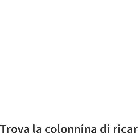
Il
Mappa colonnine di ricarica auto elettriche
Trova la colonnina di ricar