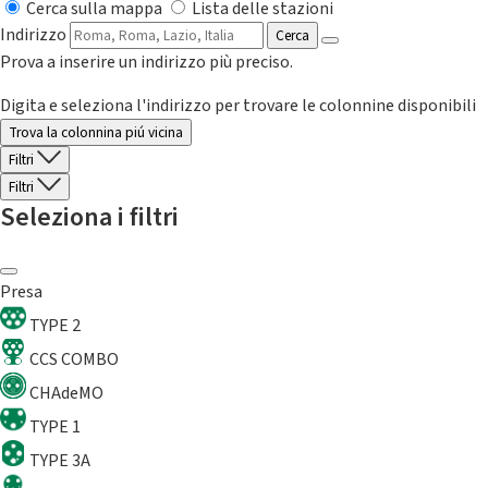
Cerca sulla mappa
Lista delle stazioni
Indirizzo
Cerca
Prova a inserire un indirizzo più preciso.
Digita e seleziona l'indirizzo per trovare le colonnine disponibili
Trova la colonnina piú vicina
Filtri
Filtri
Seleziona i filtri
Presa
TYPE 2
CCS COMBO
CHAdeMO
TYPE 1
TYPE 3A