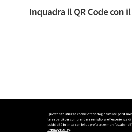
Inquadra il QR Code con i
Questo sito utilizza cookie e tecnologie similari per il suo
terze parti) per comprendere e migliorare l’esperienza di n
pubblicità in linea con le tue preferenze manifestate nell
Privacy Policy
.