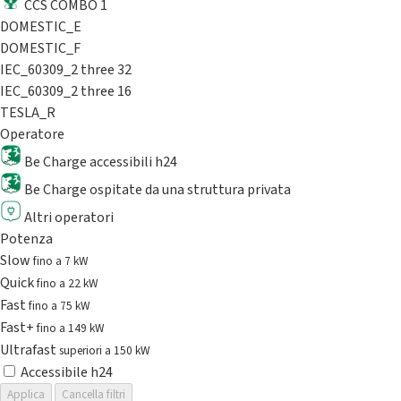
CCS COMBO 1
DOMESTIC_E
DOMESTIC_F
IEC_60309_2 three 32
IEC_60309_2 three 16
TESLA_R
Operatore
Be Charge accessibili h24
Be Charge ospitate da una struttura privata
Altri operatori
Potenza
Slow
fino a 7 kW
Quick
fino a 22 kW
Fast
fino a 75 kW
Fast+
fino a 149 kW
Ultrafast
superiori a 150 kW
Accessibile h24
Applica
Cancella filtri