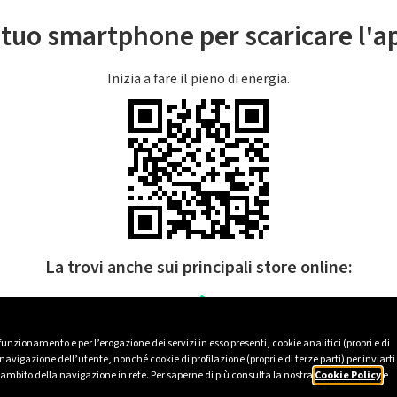
l tuo smartphone per scaricare l'
Inizia a fare il pieno di energia.
La trovi anche sui principali store online:
 funzionamento e per l’erogazione dei servizi in esso presenti, cookie analitici (propri e di
avigazione dell’utente, nonché cookie di profilazione (propri e di terze parti) per inviarti
’ambito della navigazione in rete. Per saperne di più consulta la nostra
Cookie Policy
e