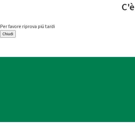
C'è
Per favore riprova piú tardi
Chiudi