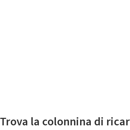
Il
Mappa colonnine di ricarica auto elettriche
Trova la colonnina di ricar