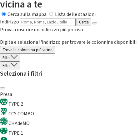
vicina a te
Cerca sulla mappa
Lista delle stazioni
Indirizzo
Cerca
Prova a inserire un indirizzo più preciso.
Digita e seleziona l'indirizzo per trovare le colonnine disponibili
Trova la colonnina piú vicina
Filtri
Filtri
Seleziona i filtri
Presa
TYPE 2
CCS COMBO
CHAdeMO
TYPE 1