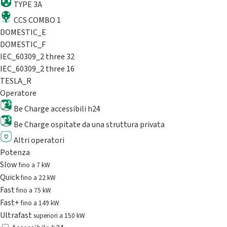
TYPE 3A
CCS COMBO 1
DOMESTIC_E
DOMESTIC_F
IEC_60309_2 three 32
IEC_60309_2 three 16
TESLA_R
Operatore
Be Charge accessibili h24
Be Charge ospitate da una struttura privata
Altri operatori
Potenza
Slow
fino a 7 kW
Quick
fino a 22 kW
Fast
fino a 75 kW
Fast+
fino a 149 kW
Ultrafast
superiori a 150 kW