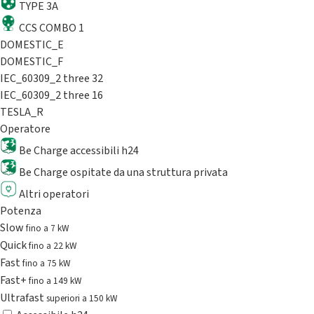
TYPE 3A
CCS COMBO 1
DOMESTIC_E
DOMESTIC_F
IEC_60309_2 three 32
IEC_60309_2 three 16
TESLA_R
Operatore
Be Charge accessibili h24
Be Charge ospitate da una struttura privata
Altri operatori
Potenza
Slow
fino a 7 kW
Quick
fino a 22 kW
Fast
fino a 75 kW
Fast+
fino a 149 kW
Ultrafast
superiori a 150 kW