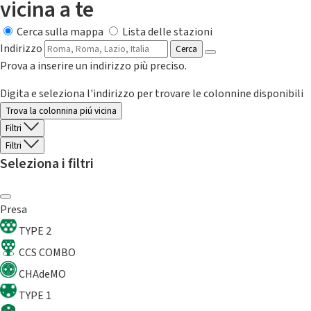
vicina a te
Cerca sulla mappa
Lista delle stazioni
Indirizzo
Cerca
Prova a inserire un indirizzo più preciso.
Digita e seleziona l'indirizzo per trovare le colonnine disponibili
Trova la colonnina piú vicina
Filtri
Filtri
Seleziona i filtri
Presa
TYPE 2
CCS COMBO
CHAdeMO
TYPE 1