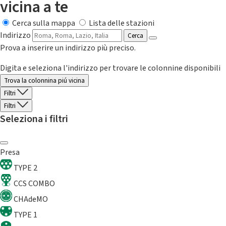
vicina a te
Cerca sulla mappa
Lista delle stazioni
Indirizzo
Cerca
Prova a inserire un indirizzo più preciso.
Digita e seleziona l'indirizzo per trovare le colonnine disponibili
Trova la colonnina piú vicina
Filtri
Filtri
Seleziona i filtri
Presa
TYPE 2
CCS COMBO
CHAdeMO
TYPE 1