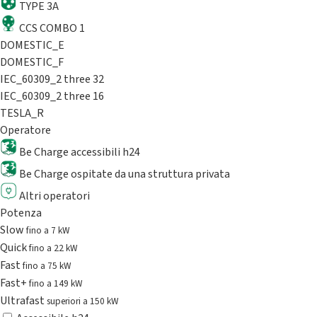
TYPE 3A
CCS COMBO 1
DOMESTIC_E
DOMESTIC_F
IEC_60309_2 three 32
IEC_60309_2 three 16
TESLA_R
Operatore
Be Charge accessibili h24
Be Charge ospitate da una struttura privata
Altri operatori
Potenza
Slow
fino a 7 kW
Quick
fino a 22 kW
Fast
fino a 75 kW
Fast+
fino a 149 kW
Ultrafast
superiori a 150 kW