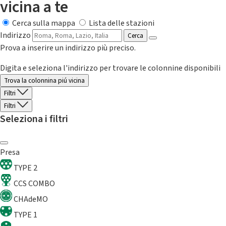
vicina a te
Cerca sulla mappa
Lista delle stazioni
Indirizzo
Cerca
Prova a inserire un indirizzo più preciso.
Digita e seleziona l'indirizzo per trovare le colonnine disponibili
Trova la colonnina piú vicina
Filtri
Filtri
Seleziona i filtri
Presa
TYPE 2
CCS COMBO
CHAdeMO
TYPE 1