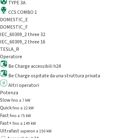
TYPE 3A
CCS COMBO 1
DOMESTIC_E
DOMESTIC_F
IEC_60309_2 three 32
IEC_60309_2 three 16
TESLA_R
Operatore
Be Charge accessibili h24
Be Charge ospitate da una struttura privata
Altri operatori
Potenza
Slow
fino a 7 kW
Quick
fino a 22 kW
Fast
fino a 75 kW
Fast+
fino a 149 kW
Ultrafast
superiori a 150 kW