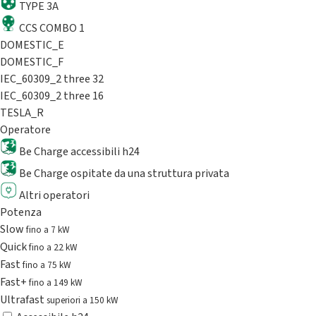
TYPE 3A
CCS COMBO 1
DOMESTIC_E
DOMESTIC_F
IEC_60309_2 three 32
IEC_60309_2 three 16
TESLA_R
Operatore
Be Charge accessibili h24
Be Charge ospitate da una struttura privata
Altri operatori
Potenza
Slow
fino a 7 kW
Quick
fino a 22 kW
Fast
fino a 75 kW
Fast+
fino a 149 kW
Ultrafast
superiori a 150 kW