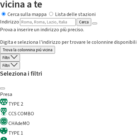
vicina a te
Cerca sulla mappa
Lista delle stazioni
Indirizzo
Cerca
Prova a inserire un indirizzo più preciso.
Digita e seleziona l'indirizzo per trovare le colonnine disponibili
Trova la colonnina piú vicina
Filtri
Filtri
Seleziona i filtri
Presa
TYPE 2
CCS COMBO
CHAdeMO
TYPE 1