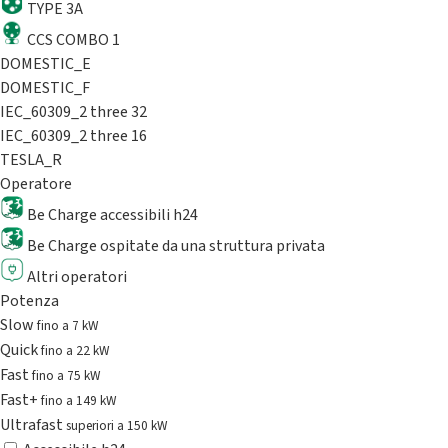
TYPE 3A
CCS COMBO 1
DOMESTIC_E
DOMESTIC_F
IEC_60309_2 three 32
IEC_60309_2 three 16
TESLA_R
Operatore
Be Charge accessibili h24
Be Charge ospitate da una struttura privata
Altri operatori
Potenza
Slow
fino a 7 kW
Quick
fino a 22 kW
Fast
fino a 75 kW
Fast+
fino a 149 kW
Ultrafast
superiori a 150 kW