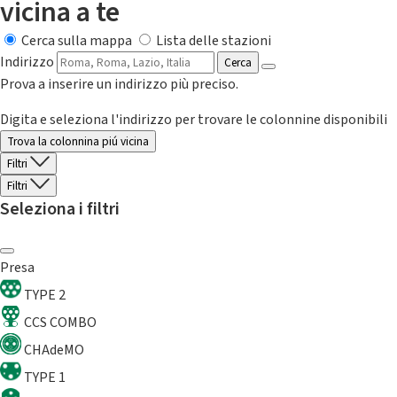
vicina a te
Cerca sulla mappa
Lista delle stazioni
Indirizzo
Cerca
Prova a inserire un indirizzo più preciso.
Digita e seleziona l'indirizzo per trovare le colonnine disponibili
Trova la colonnina piú vicina
Filtri
Filtri
Seleziona i filtri
Presa
TYPE 2
CCS COMBO
CHAdeMO
TYPE 1