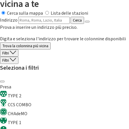
vicina a te
Cerca sulla mappa
Lista delle stazioni
Indirizzo
Cerca
Prova a inserire un indirizzo più preciso.
Digita e seleziona l'indirizzo per trovare le colonnine disponibili
Trova la colonnina piú vicina
Filtri
Filtri
Seleziona i filtri
Presa
TYPE 2
CCS COMBO
CHAdeMO
TYPE 1