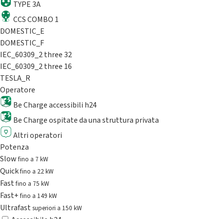
TYPE 3A
CCS COMBO 1
DOMESTIC_E
DOMESTIC_F
IEC_60309_2 three 32
IEC_60309_2 three 16
TESLA_R
Operatore
Be Charge accessibili h24
Be Charge ospitate da una struttura privata
Altri operatori
Potenza
Slow
fino a 7 kW
Quick
fino a 22 kW
Fast
fino a 75 kW
Fast+
fino a 149 kW
Ultrafast
superiori a 150 kW