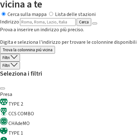
vicina a te
Cerca sulla mappa
Lista delle stazioni
Indirizzo
Cerca
Prova a inserire un indirizzo più preciso.
Digita e seleziona l'indirizzo per trovare le colonnine disponibili
Trova la colonnina piú vicina
Filtri
Filtri
Seleziona i filtri
Presa
TYPE 2
CCS COMBO
CHAdeMO
TYPE 1