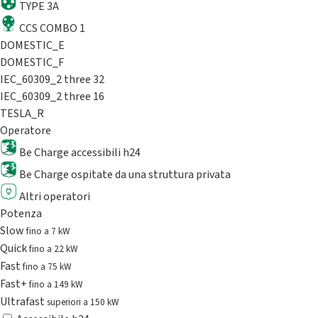
TYPE 3A
CCS COMBO 1
DOMESTIC_E
DOMESTIC_F
IEC_60309_2 three 32
IEC_60309_2 three 16
TESLA_R
Operatore
Be Charge accessibili h24
Be Charge ospitate da una struttura privata
Altri operatori
Potenza
Slow
fino a 7 kW
Quick
fino a 22 kW
Fast
fino a 75 kW
Fast+
fino a 149 kW
Ultrafast
superiori a 150 kW