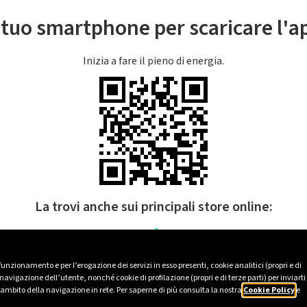
l tuo smartphone per scaricare l'
Inizia a fare il pieno di energia.
La trovi anche sui principali store online:
 funzionamento e per l’erogazione dei servizi in esso presenti, cookie analitici (propri e di
avigazione dell’utente, nonché cookie di profilazione (propri e di terze parti) per inviarti
’ambito della navigazione in rete. Per saperne di più consulta la nostra
Cookie Policy
e