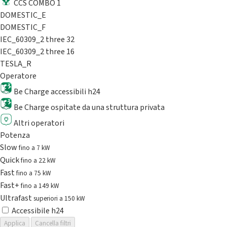
CCS COMBO 1
DOMESTIC_E
DOMESTIC_F
IEC_60309_2 three 32
IEC_60309_2 three 16
TESLA_R
Operatore
Be Charge accessibili h24
Be Charge ospitate da una struttura privata
Altri operatori
Potenza
Slow
fino a 7 kW
Quick
fino a 22 kW
Fast
fino a 75 kW
Fast+
fino a 149 kW
Ultrafast
superiori a 150 kW
Accessibile h24
Applica
Cancella filtri