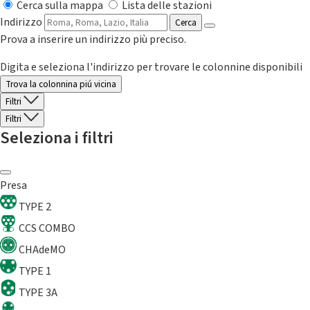
Cerca sulla mappa
Lista delle stazioni
Indirizzo
Cerca
Prova a inserire un indirizzo più preciso.
Digita e seleziona l'indirizzo per trovare le colonnine disponibili
Trova la colonnina piú vicina
Filtri
Filtri
Seleziona i filtri
Presa
TYPE 2
CCS COMBO
CHAdeMO
TYPE 1
TYPE 3A