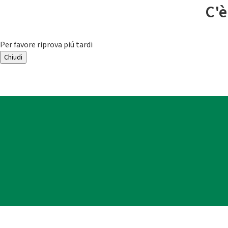
C'è
Per favore riprova piú tardi
Chiudi