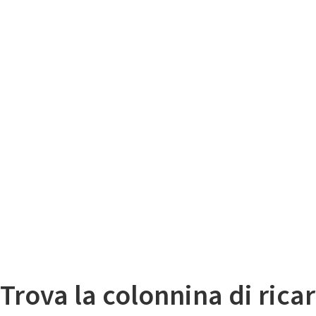
Il
Mappa colonnine di ricarica auto elettriche
Trova la colonnina di ricar