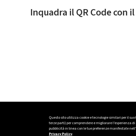
Inquadra il QR Code con i
Questo sito utilizza cookie e tecnologie similari per il suo
terze parti) per comprendere e migliorare l’esperienza di n
pubblicità in linea con le tue preferenze manifestate nell
Privacy Policy
.