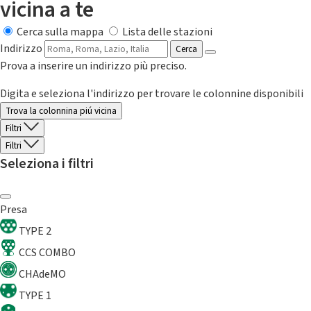
vicina a te
Cerca sulla mappa
Lista delle stazioni
Indirizzo
Cerca
Prova a inserire un indirizzo più preciso.
Digita e seleziona l'indirizzo per trovare le colonnine disponibili
Trova la colonnina piú vicina
Filtri
Filtri
Seleziona i filtri
Presa
TYPE 2
CCS COMBO
CHAdeMO
TYPE 1