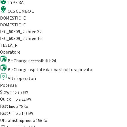
TYPE 3A
CCS COMBO 1
DOMESTIC_E
DOMESTIC_F
IEC_60309_2 three 32
IEC_60309_2 three 16
TESLA_R
Operatore
Be Charge accessibili h24
Be Charge ospitate da una struttura privata
Altri operatori
Potenza
Slow
fino a 7 kW
Quick
fino a 22 kW
Fast
fino a 75 kW
Fast+
fino a 149 kW
Ultrafast
superiori a 150 kW