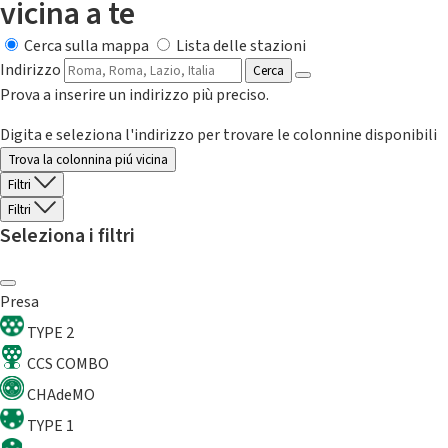
vicina a te
Cerca sulla mappa
Lista delle stazioni
Indirizzo
Cerca
Prova a inserire un indirizzo più preciso.
Digita e seleziona l'indirizzo per trovare le colonnine disponibili
Trova la colonnina piú vicina
Filtri
Filtri
Seleziona i filtri
Presa
TYPE 2
CCS COMBO
CHAdeMO
TYPE 1