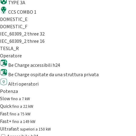
TYPE 3A
CCS COMBO 1
DOMESTIC_E
DOMESTIC_F
IEC_60309_2 three 32
IEC_60309_2 three 16
TESLA_R
Operatore
Be Charge accessibili h24
Be Charge ospitate da una struttura privata
Altri operatori
Potenza
Slow
fino a 7 kW
Quick
fino a 22 kW
Fast
fino a 75 kW
Fast+
fino a 149 kW
Ultrafast
superiori a 150 kW