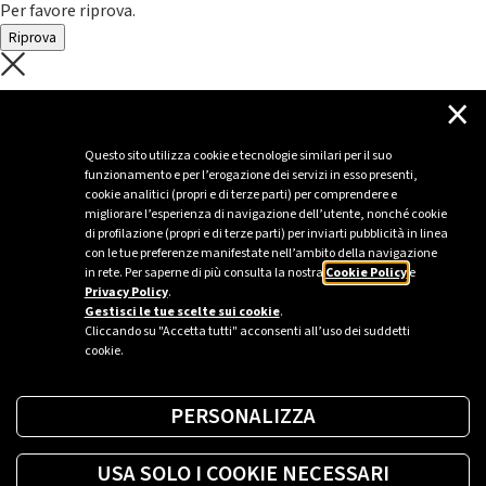
Per favore riprova.
Riprova
C'è un problema con il recupero dei
×
dati.
Questo sito utilizza cookie e tecnologie similari per il suo
funzionamento e per l’erogazione dei servizi in esso presenti,
Per favore riprova piú tardi
cookie analitici (propri e di terze parti) per comprendere e
migliorare l’esperienza di navigazione dell’utente, nonché cookie
Chiudi
di profilazione (propri e di terze parti) per inviarti pubblicità in linea
con le tue preferenze manifestate nell’ambito della navigazione
in rete. Per saperne di più consulta la nostra
Cookie Policy
e
Privacy Policy
.
Sei un’azienda o una PA?
Gestisci le tue scelte sui cookie
.
Cliccando su "Accetta tutti" acconsenti all’uso dei suddetti
cookie.
Trova la soluzione più giusta per te.
PERSONALIZZA
Richiedi una colonnina
USA SOLO I COOKIE NECESSARI