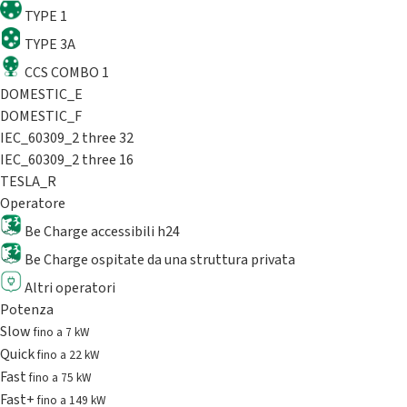
TYPE 1
TYPE 3A
CCS COMBO 1
DOMESTIC_E
DOMESTIC_F
IEC_60309_2 three 32
IEC_60309_2 three 16
TESLA_R
Operatore
Be Charge accessibili h24
Be Charge ospitate da una struttura privata
Altri operatori
Potenza
Slow
fino a 7 kW
Quick
fino a 22 kW
Fast
fino a 75 kW
Fast+
fino a 149 kW