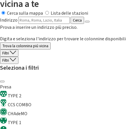
vicina a te
Cerca sulla mappa
Lista delle stazioni
Indirizzo
Cerca
Prova a inserire un indirizzo più preciso.
Digita e seleziona l'indirizzo per trovare le colonnine disponibili
Trova la colonnina piú vicina
Filtri
Filtri
Seleziona i filtri
Presa
TYPE 2
CCS COMBO
CHAdeMO
TYPE 1