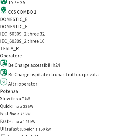
TYPE 3A
CCS COMBO 1
DOMESTIC_E
DOMESTIC_F
IEC_60309_2 three 32
IEC_60309_2 three 16
TESLA_R
Operatore
Be Charge accessibili h24
Be Charge ospitate da una struttura privata
Altri operatori
Potenza
Slow
fino a 7 kW
Quick
fino a 22 kW
Fast
fino a 75 kW
Fast+
fino a 149 kW
Ultrafast
superiori a 150 kW