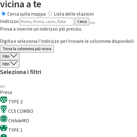
vicina a te
Cerca sulla mappa
Lista delle stazioni
Indirizzo
Cerca
Prova a inserire un indirizzo più preciso.
Digita e seleziona l'indirizzo per trovare le colonnine disponibili
Trova la colonnina piú vicina
Filtri
Filtri
Seleziona i filtri
Presa
TYPE 2
CCS COMBO
CHAdeMO
TYPE 1