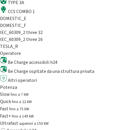
TYPE 3A
CCS COMBO 1
DOMESTIC_E
DOMESTIC_F
IEC_60309_2 three 32
IEC_60309_2 three 16
TESLA_R
Operatore
Be Charge accessibili h24
Be Charge ospitate da una struttura privata
Altri operatori
Potenza
Slow
fino a 7 kW
Quick
fino a 22 kW
Fast
fino a 75 kW
Fast+
fino a 149 kW
Ultrafast
superiori a 150 kW