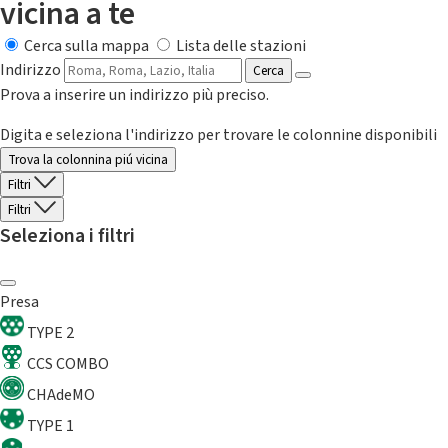
vicina a te
Cerca sulla mappa
Lista delle stazioni
Indirizzo
Cerca
Prova a inserire un indirizzo più preciso.
Digita e seleziona l'indirizzo per trovare le colonnine disponibili
Trova la colonnina piú vicina
Filtri
Filtri
Seleziona i filtri
Presa
TYPE 2
CCS COMBO
CHAdeMO
TYPE 1