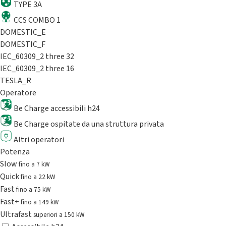
TYPE 3A
CCS COMBO 1
DOMESTIC_E
DOMESTIC_F
IEC_60309_2 three 32
IEC_60309_2 three 16
TESLA_R
Operatore
Be Charge accessibili h24
Be Charge ospitate da una struttura privata
Altri operatori
Potenza
Slow
fino a 7 kW
Quick
fino a 22 kW
Fast
fino a 75 kW
Fast+
fino a 149 kW
Ultrafast
superiori a 150 kW