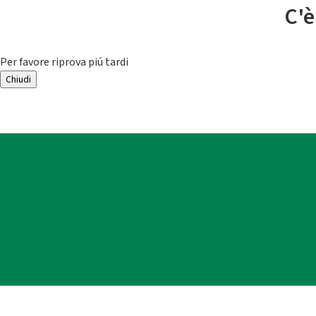
C'è
Per favore riprova piú tardi
Chiudi