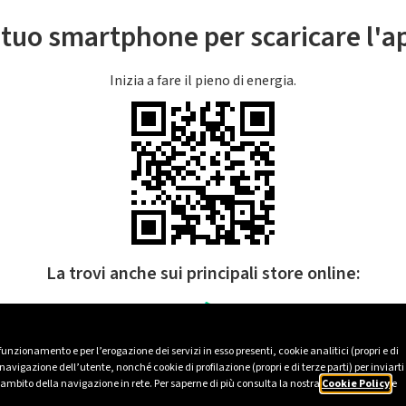
l tuo smartphone per scaricare l'
Inizia a fare il pieno di energia.
La trovi anche sui principali store online:
 funzionamento e per l’erogazione dei servizi in esso presenti, cookie analitici (propri e di
avigazione dell’utente, nonché cookie di profilazione (propri e di terze parti) per inviarti
’ambito della navigazione in rete. Per saperne di più consulta la nostra
Cookie Policy
e