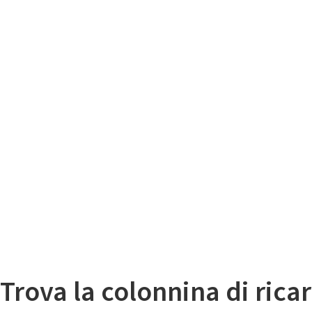
Il
Mappa colonnine di ricarica auto elettriche
Trova la colonnina di ricar