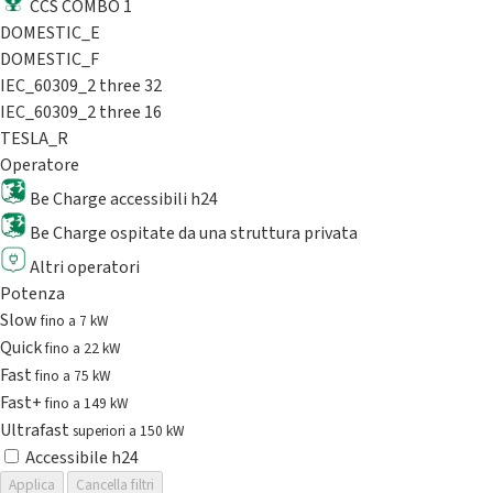
CCS COMBO 1
DOMESTIC_E
DOMESTIC_F
IEC_60309_2 three 32
IEC_60309_2 three 16
TESLA_R
Operatore
Be Charge accessibili h24
Be Charge ospitate da una struttura privata
Altri operatori
Potenza
Slow
fino a 7 kW
Quick
fino a 22 kW
Fast
fino a 75 kW
Fast+
fino a 149 kW
Ultrafast
superiori a 150 kW
Accessibile h24
Applica
Cancella filtri