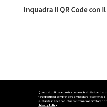
Inquadra il QR Code con i
Questo sito utilizza cookie e tecnologie similari per il suo
terze parti) per comprendere e migliorare l’esperienza di n
pubblicità in linea con le tue preferenze manifestate nell
Privacy Policy
.