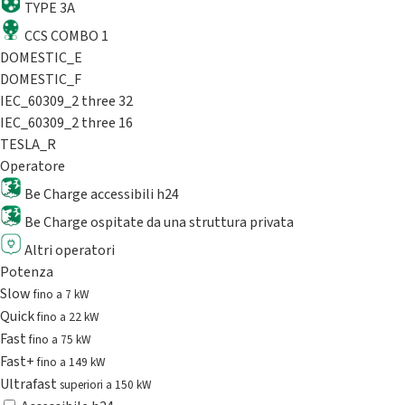
TYPE 3A
CCS COMBO 1
DOMESTIC_E
DOMESTIC_F
IEC_60309_2 three 32
IEC_60309_2 three 16
TESLA_R
Operatore
Be Charge accessibili h24
Be Charge ospitate da una struttura privata
Altri operatori
Potenza
Slow
fino a 7 kW
Quick
fino a 22 kW
Fast
fino a 75 kW
Fast+
fino a 149 kW
Ultrafast
superiori a 150 kW