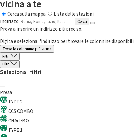
vicina a te
Cerca sulla mappa
Lista delle stazioni
Indirizzo
Cerca
Prova a inserire un indirizzo più preciso.
Digita e seleziona l'indirizzo per trovare le colonnine disponibili
Trova la colonnina piú vicina
Filtri
Filtri
Seleziona i filtri
Presa
TYPE 2
CCS COMBO
CHAdeMO
TYPE 1