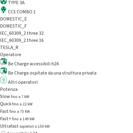
TYPE 3A
CCS COMBO 1
DOMESTIC_E
DOMESTIC_F
IEC_60309_2 three 32
IEC_60309_2 three 16
TESLA_R
Operatore
Be Charge accessibili h24
Be Charge ospitate da una struttura privata
Altri operatori
Potenza
Slow
fino a 7 kW
Quick
fino a 22 kW
Fast
fino a 75 kW
Fast+
fino a 149 kW
Ultrafast
superiori a 150 kW