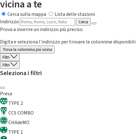
vicina a te
Cerca sulla mappa
Lista delle stazioni
Indirizzo
Cerca
Prova a inserire un indirizzo più preciso.
Digita e seleziona l'indirizzo per trovare le colonnine disponibili
Trova la colonnina piú vicina
Filtri
Filtri
Seleziona i filtri
Presa
TYPE 2
CCS COMBO
CHAdeMO
TYPE 1