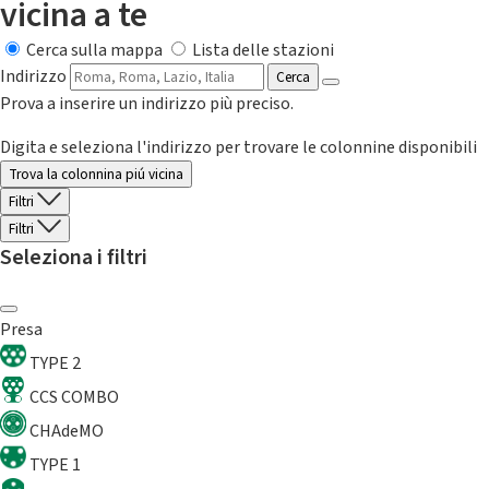
vicina a te
Cerca sulla mappa
Lista delle stazioni
Indirizzo
Cerca
Prova a inserire un indirizzo più preciso.
Digita e seleziona l'indirizzo per trovare le colonnine disponibili
Trova la colonnina piú vicina
Filtri
Filtri
Seleziona i filtri
Presa
TYPE 2
CCS COMBO
CHAdeMO
TYPE 1