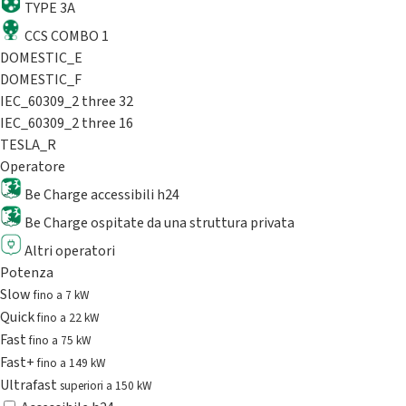
TYPE 3A
CCS COMBO 1
DOMESTIC_E
DOMESTIC_F
IEC_60309_2 three 32
IEC_60309_2 three 16
TESLA_R
Operatore
Be Charge accessibili h24
Be Charge ospitate da una struttura privata
Altri operatori
Potenza
Slow
fino a 7 kW
Quick
fino a 22 kW
Fast
fino a 75 kW
Fast+
fino a 149 kW
Ultrafast
superiori a 150 kW