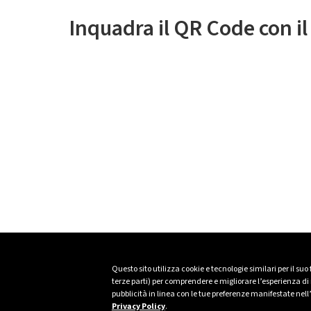
Inquadra il QR Code con i
Questo sito utilizza cookie e tecnologie similari per il suo
terze parti) per comprendere e migliorare l’esperienza di n
pubblicità in linea con le tue preferenze manifestate nell
Privacy Policy
.