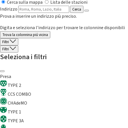
Cerca sulla mappa
Lista delle stazioni
Indirizzo
Cerca
Prova a inserire un indirizzo più preciso.
Digita e seleziona l'indirizzo per trovare le colonnine disponibili
Trova la colonnina piú vicina
Filtri
Filtri
Seleziona i filtri
Presa
TYPE 2
CCS COMBO
CHAdeMO
TYPE 1
TYPE 3A