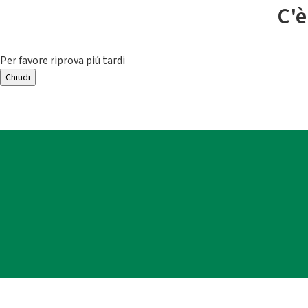
C'è
Per favore riprova piú tardi
Chiudi