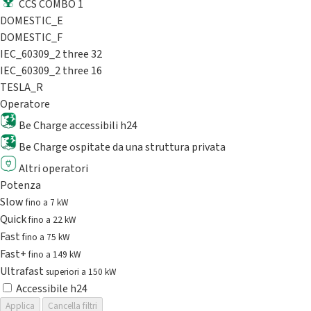
CCS COMBO 1
DOMESTIC_E
DOMESTIC_F
IEC_60309_2 three 32
IEC_60309_2 three 16
TESLA_R
Operatore
Be Charge accessibili h24
Be Charge ospitate da una struttura privata
Altri operatori
Potenza
Slow
fino a 7 kW
Quick
fino a 22 kW
Fast
fino a 75 kW
Fast+
fino a 149 kW
Ultrafast
superiori a 150 kW
Accessibile h24
Applica
Cancella filtri