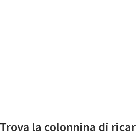
Il
Mappa colonnine di ricarica auto elettriche
Trova la colonnina di ricar