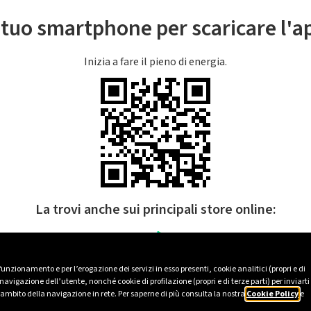
l tuo smartphone per scaricare l'
Inizia a fare il pieno di energia.
La trovi anche sui principali store online:
 funzionamento e per l’erogazione dei servizi in esso presenti, cookie analitici (propri e di
avigazione dell’utente, nonché cookie di profilazione (propri e di terze parti) per inviarti
’ambito della navigazione in rete. Per saperne di più consulta la nostra
Cookie Policy
e