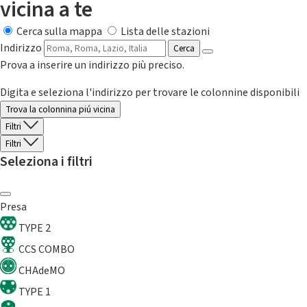
vicina a te
Cerca sulla mappa
Lista delle stazioni
Indirizzo
Cerca
Prova a inserire un indirizzo più preciso.
Digita e seleziona l'indirizzo per trovare le colonnine disponibili
Trova la colonnina piú vicina
Filtri
Filtri
Seleziona i filtri
Presa
TYPE 2
CCS COMBO
CHAdeMO
TYPE 1