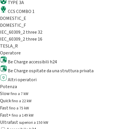
TYPE 3A
CCS COMBO 1
DOMESTIC_E
DOMESTIC_F
IEC_60309_2 three 32
IEC_60309_2 three 16
TESLA_R
Operatore
Be Charge accessibili h24
Be Charge ospitate da una struttura privata
Altri operatori
Potenza
Slow
fino a 7 kW
Quick
fino a 22 kW
Fast
fino a 75 kW
Fast+
fino a 149 kW
Ultrafast
superiori a 150 kW