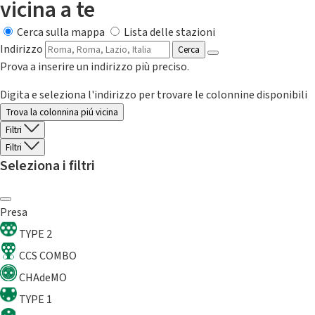
vicina a te
Cerca sulla mappa
Lista delle stazioni
Indirizzo
Cerca
Prova a inserire un indirizzo più preciso.
Digita e seleziona l'indirizzo per trovare le colonnine disponibili
Trova la colonnina piú vicina
Filtri
Filtri
Seleziona i filtri
Presa
TYPE 2
CCS COMBO
CHAdeMO
TYPE 1