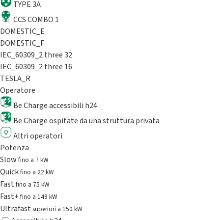
TYPE 3A
CCS COMBO 1
DOMESTIC_E
DOMESTIC_F
IEC_60309_2 three 32
IEC_60309_2 three 16
TESLA_R
Operatore
Be Charge accessibili h24
Be Charge ospitate da una struttura privata
Altri operatori
Potenza
Slow
fino a 7 kW
Quick
fino a 22 kW
Fast
fino a 75 kW
Fast+
fino a 149 kW
Ultrafast
superiori a 150 kW