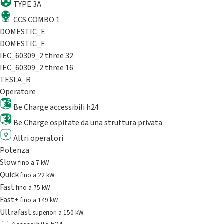
TYPE 3A
CCS COMBO 1
DOMESTIC_E
DOMESTIC_F
IEC_60309_2 three 32
IEC_60309_2 three 16
TESLA_R
Operatore
Be Charge accessibili h24
Be Charge ospitate da una struttura privata
Altri operatori
Potenza
Slow
fino a 7 kW
Quick
fino a 22 kW
Fast
fino a 75 kW
Fast+
fino a 149 kW
Ultrafast
superiori a 150 kW