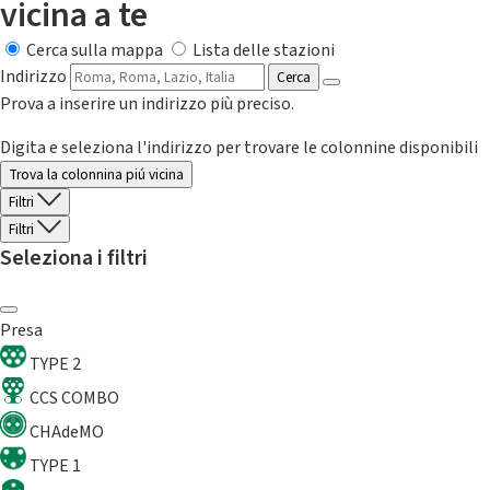
vicina a te
Cerca sulla mappa
Lista delle stazioni
Indirizzo
Cerca
Prova a inserire un indirizzo più preciso.
Digita e seleziona l'indirizzo per trovare le colonnine disponibili
Trova la colonnina piú vicina
Filtri
Filtri
Seleziona i filtri
Presa
TYPE 2
CCS COMBO
CHAdeMO
TYPE 1