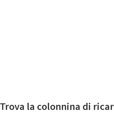
Il
Mappa colonnine di ricarica auto elettriche
Trova la colonnina di ricar