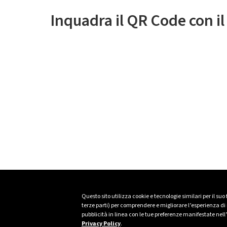
Inquadra il QR Code con i
Questo sito utilizza cookie e tecnologie similari per il suo
terze parti) per comprendere e migliorare l’esperienza di n
pubblicità in linea con le tue preferenze manifestate nell
Privacy Policy
.