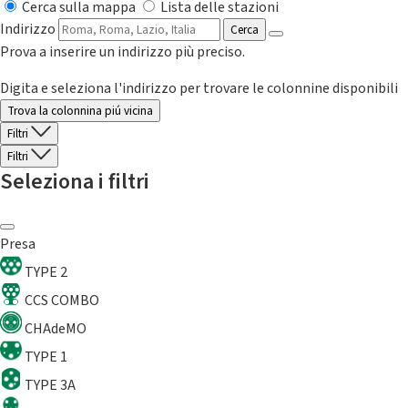
Cerca sulla mappa
Lista delle stazioni
Indirizzo
Cerca
Prova a inserire un indirizzo più preciso.
Digita e seleziona l'indirizzo per trovare le colonnine disponibili
Trova la colonnina piú vicina
Filtri
Filtri
Seleziona i filtri
Presa
TYPE 2
CCS COMBO
CHAdeMO
TYPE 1
TYPE 3A