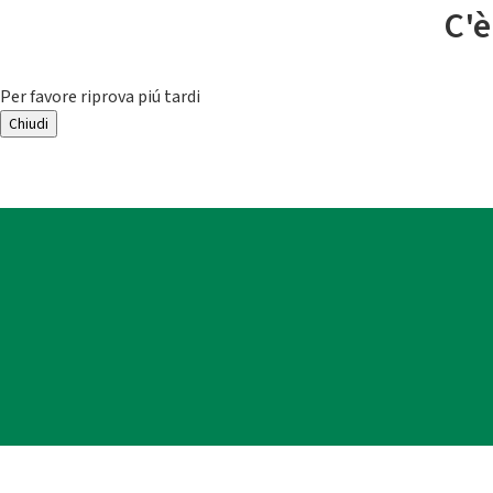
C'è
Per favore riprova piú tardi
Chiudi