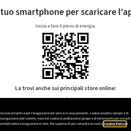
l tuo smartphone per scaricare l'
Inizia a fare il pieno di energia.
La trovi anche sui principali store online:
 funzionamento e per l’erogazione dei servizi in esso presenti, cookie analitici (propri e di
avigazione dell’utente, nonché cookie di profilazione (propri e di terze parti) per inviarti
’ambito della navigazione in rete. Per saperne di più consulta la nostra
Cookie Policy
e