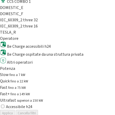
CCS COMBO 1
DOMESTIC_E
DOMESTIC_F
IEC_60309_2 three 32
IEC_60309_2 three 16
TESLA_R
Operatore
Be Charge accessibili h24
Be Charge ospitate da una struttura privata
Altri operatori
Potenza
Slow
fino a 7 kW
Quick
fino a 22 kW
Fast
fino a 75 kW
Fast+
fino a 149 kW
Ultrafast
superiori a 150 kW
Accessibile h24
Applica
Cancella filtri