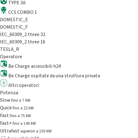
TYPE 3A
CCS COMBO 1
DOMESTIC_E
DOMESTIC_F
IEC_60309_2 three 32
IEC_60309_2 three 16
TESLA_R
Operatore
Be Charge accessibili h24
Be Charge ospitate da una struttura privata
Altri operatori
Potenza
Slow
fino a 7 kW
Quick
fino a 22 kW
Fast
fino a 75 kW
Fast+
fino a 149 kW
Ultrafast
superiori a 150 kW