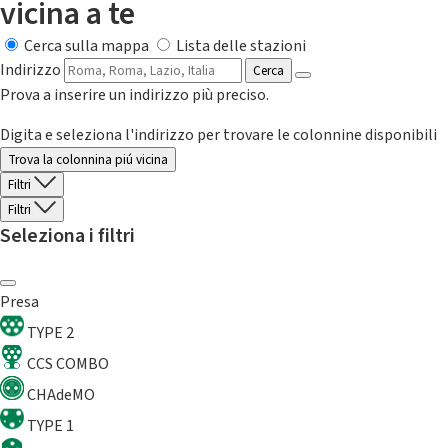
vicina a te
Cerca sulla mappa
Lista delle stazioni
Indirizzo
Cerca
Prova a inserire un indirizzo più preciso.
Digita e seleziona l'indirizzo per trovare le colonnine disponibili
Trova la colonnina piú vicina
Filtri
Filtri
Seleziona i filtri
Presa
TYPE 2
CCS COMBO
CHAdeMO
TYPE 1