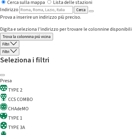
Cerca sulla mappa
Lista delle stazioni
Indirizzo
Cerca
Prova a inserire un indirizzo più preciso.
Digita e seleziona l'indirizzo per trovare le colonnine disponibili
Trova la colonnina piú vicina
Filtri
Filtri
Seleziona i filtri
Presa
TYPE 2
CCS COMBO
CHAdeMO
TYPE 1
TYPE 3A