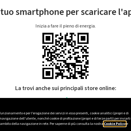
l tuo smartphone per scaricare l'
Inizia a fare il pieno di energia.
La trovi anche sui principali store online:
 funzionamento e per l’erogazione dei servizi in esso presenti, cookie analitici (propri e di
avigazione dell’utente, nonché cookie di profilazione (propri e di terze parti) per inviarti
’ambito della navigazione in rete. Per saperne di più consulta la nostra
Cookie Policy
e