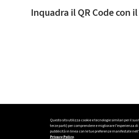
Inquadra il QR Code con i
Questo sito utilizza cookie e tecnologie similari per il suo
terze parti) per comprendere e migliorare l’esperienza di n
pubblicità in linea con le tue preferenze manifestate nell
Privacy Policy
.