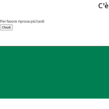
C'è
Per favore riprova piú tardi
Chiudi