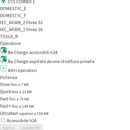
CCS COMBO 1
DOMESTIC_E
DOMESTIC_F
IEC_60309_2 three 32
IEC_60309_2 three 16
TESLA_R
Operatore
Be Charge accessibili h24
Be Charge ospitate da una struttura privata
Altri operatori
Potenza
Slow
fino a 7 kW
Quick
fino a 22 kW
Fast
fino a 75 kW
Fast+
fino a 149 kW
Ultrafast
superiori a 150 kW
Accessibile h24
Applica
Cancella filtri