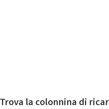
Il
Mappa colonnine di ricarica auto elettriche
Trova la colonnina di ricar